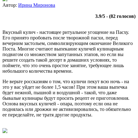
Автор:
Ирина Миронова
3.9
/
5
- (
82
голосов)
Вкусный кулич - настоящее ритуальное угощение на Пасху.
Его принято пробовать после творожной пасхи, перед
вечерним застольем, символизирующим окончание Великого
Поста. Многие считают выпекание куличей кулинарным
подвигом со множеством запутанных этапов, но если вы
решите создать такой десерт в домашних условиях, то
поймете, что это очень простое занятие, требующее лишь
небольшого количества времени.
Не верьте россказням о том, что куличи пекут всю ночь - на
это у вас уйдет не более 1,5 часов! При этом ваша выпечка
будет нежной, пышной и воздушной - такой, что даже
бывалые кулинары будут просить рецепт ее приготовления.
Основа вкусных куличей - опара, поэтому если она не
поднялась или дрожжи не активизировались, то обязательно
ее переделайте, не тратя другие продукты.