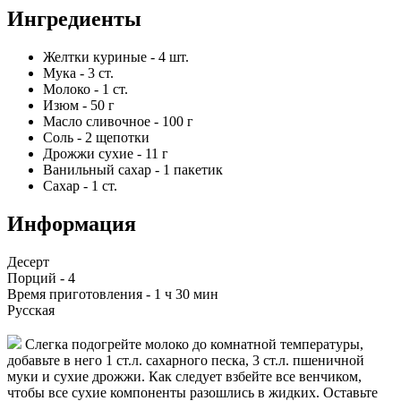
Ингредиенты
Желтки куриные
-
4
шт.
Мука
-
3
ст.
Молоко
-
1
ст.
Изюм
-
50
г
Масло сливочное
-
100
г
Соль
-
2
щепотки
Дрожжи сухие
-
11
г
Ванильный сахар
-
1
пакетик
Сахар
-
1
ст.
Информация
Десерт
Порций -
4
Время приготовления -
1 ч 30 мин
Русская
Слегка подогрейте молоко до комнатной температуры,
добавьте в него 1 ст.л. сахарного песка, 3 ст.л. пшеничной
муки и сухие дрожжи. Как следует взбейте все венчиком,
чтобы все сухие компоненты разошлись в жидких. Оставьте