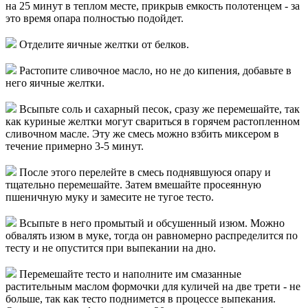
на 25 минут в теплом месте, прикрыв емкость полотенцем - за
это время опара полностью подойдет.
Отделите яичные желтки от белков.
Растопите сливочное масло, но не до кипения, добавьте в
него яичные желтки.
Всыпьте соль и сахарный песок, сразу же перемешайте, так
как куриные желтки могут свариться в горячем растопленном
сливочном масле. Эту же смесь можно взбить миксером в
течение примерно 3-5 минут.
После этого перелейте в смесь поднявшуюся опару и
тщательно перемешайте. Затем вмешайте просеянную
пшеничную муку и замесите не тугое тесто.
Всыпьте в него промытый и обсушенный изюм. Можно
обвалять изюм в муке, тогда он равномерно распределится по
тесту и не опустится при выпекании на дно.
Перемешайте тесто и наполните им смазанные
растительным маслом формочки для куличей на две трети - не
больше, так как тесто поднимется в процессе выпекания.