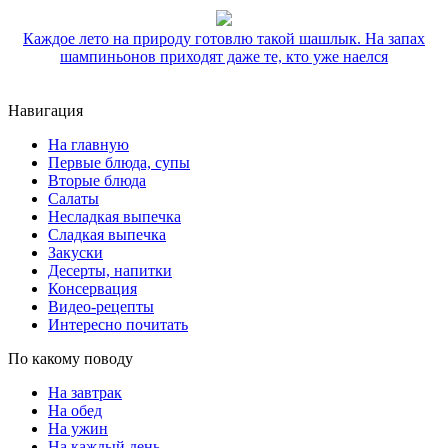
Каждое лето на природу готовлю такой шашлык. На запах
шампиньонов приходят даже те, кто уже наелся
Навигация
На главную
Первые блюда, супы
Вторые блюда
Салаты
Несладкая выпечка
Сладкая выпечка
Закуски
Десерты, напитки
Консервация
Видео-рецепты
Интересно почитать
По какому поводу
На завтрак
На обед
На ужин
На каждый день