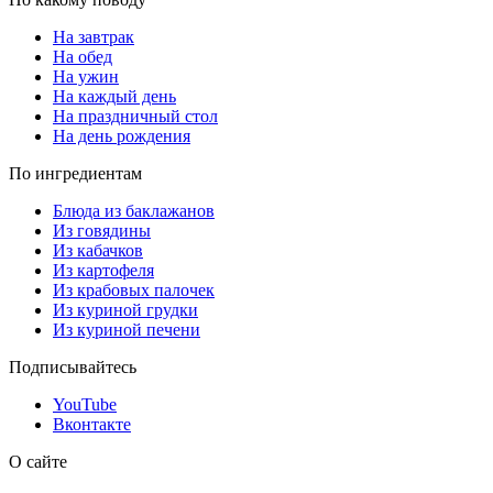
На завтрак
На обед
На ужин
На каждый день
На праздничный стол
На день рождения
По ингредиентам
Блюда из баклажанов
Из говядины
Из кабачков
Из картофеля
Из крабовых палочек
Из куриной грудки
Из куриной печени
Подписывайтесь
YouTube
Вконтакте
О сайте