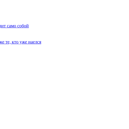
дит само собой
е те, кто уже наелся