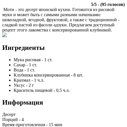
5
/
5
- (
95
голосов)
Моти - это десерт японской кухни. Готовится из рисовой
муки и может быть с самыми разными начинками:
шоколадной, ягодной, фруктовой, а также с традиционной -
сладкой пастой из фасоли адзуки. Предлагаем доступный
рецепт этого лакомства с консервированной клубникой.
Ингредиенты
Мука рисовая
-
1
ст.
Сахар
-
1
ст.
Вода
-
1
ст.
Клубника консервированная
-
8
шт.
Крахмал
-
1
ч.л.
Уксус
-
2
г
Краситель пищевой
-
0,5
ч.л.
Информация
Десерт
Порций -
4
Время приготовления -
15 мин