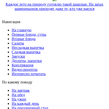
Каждое лето на природу готовлю такой шашлык. На запах
шампиньонов приходят даже те, кто уже наелся
Навигация
На главную
Первые блюда, супы
Вторые блюда
Салаты
Несладкая выпечка
Сладкая выпечка
Закуски
Десерты, напитки
Консервация
Видео-рецепты
Интересно почитать
По какому поводу
На завтрак
На обед
На ужин
На каждый день
На праздничный стол