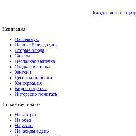
Каждое лето на прир
Навигация
На главную
Первые блюда, супы
Вторые блюда
Салаты
Несладкая выпечка
Сладкая выпечка
Закуски
Десерты, напитки
Консервация
Видео-рецепты
Интересно почитать
По какому поводу
На завтрак
На обед
На ужин
На каждый день