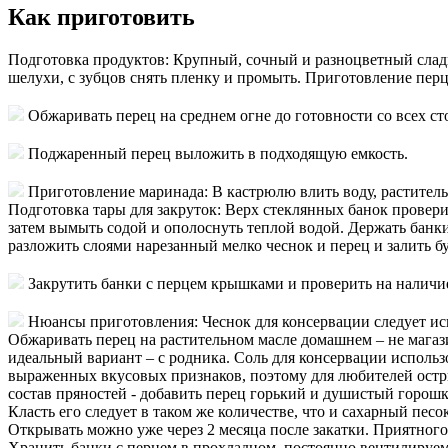
Как приготовить
Подготовка продуктов: Крупный, сочный и разноцветный сладк
шелухи, с зубцов снять пленку и промыть. Приготовление перц
Обжаривать перец на среднем огне до готовности со всех сто
Поджаренный перец выложить в подходящую емкость.
Приготовление маринада: В кастрюлю влить воду, раститель
Подготовка тары для закруток: Верх стеклянных банок провери
затем вымыть содой и ополоснуть теплой водой. Держать банки
разложить слоями нарезанный мелко чеснок и перец и залить 
Закрутить банки с перцем крышками и проверить на наличие
Нюансы приготовления: Чеснок для консервации следует ис
Обжаривать перец на растительном масле домашнем – не магази
идеальный вариант – с родника. Соль для консервации использ
выраженных вкусовых признаков, поэтому для любителей остры
состав пряностей - добавить перец горький и душистый горош
Класть его следует в таком же количестве, что и сахарный пес
Открывать можно уже через 2 месяца после закатки. Приятного 
Хранить банки с перцем в прохладном, постоянно вентилируем