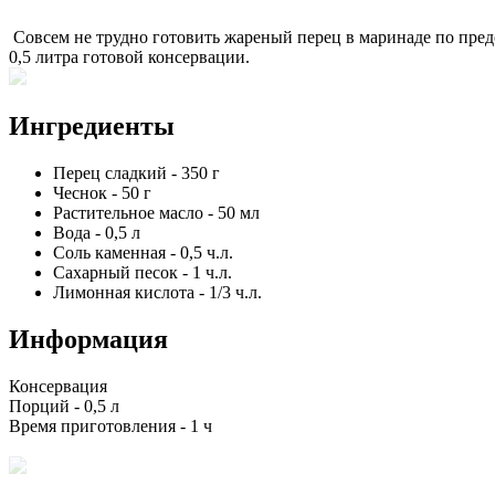
Совсем не трудно готовить жареный перец в маринаде по пред
0,5 литра готовой консервации.
Ингредиенты
Перец сладкий
-
350
г
Чеснок
-
50
г
Растительное масло
-
50
мл
Вода
-
0,5
л
Соль каменная
-
0,5
ч.л.
Сахарный песок
-
1
ч.л.
Лимонная кислота
-
1/3
ч.л.
Информация
Консервация
Порций -
0,5 л
Время приготовления -
1 ч