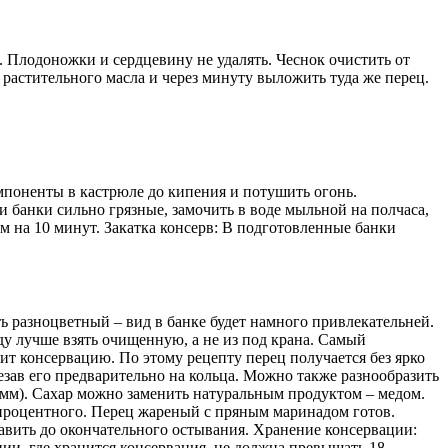
 Плодоножки и сердцевину не удалять. Чеснок очистить от
растительного масла и через минуту выложить туда же перец.
омпоненты в кастрюле до кипения и потушить огонь.
 банки сильно грязные, замочить в воде мыльной на полчаса,
м на 10 минут. Закатка консерв: В подготовленные банки
 разноцветный – вид в банке будет намного привлекательней.
ду лучше взять очищенную, а не из под крана. Самый
ит консервацию. По этому рецепту перец получается без ярко
зав его предварительно на кольца. Можно также разнообразить
амм). Сахар можно заменить натуральным продуктом – медом.
9 процентного. Перец жареный с пряным маринадом готов.
тавить до окончательного остывания. Хранение консервации:
ии, где хранится консервация, не должна превышать 18