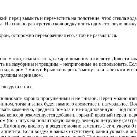
ий перец вымыть и переместить на полотенце, чтоб стекла вода.
а: На сильно разогретую сковородку влить одну столовую ложку 
рон, осторожно переворачивая его, чтоб не развалился.
ное масло, всыпать соль, сахар и лимонную кислоту. Довести к
ть на зазубрины и трещины – непригодные не использовать. Если
 над паром 7 минут. Крышки варить 5 минут или залить кипятко
бурлящим маринадом.
 воздуха в них.
пользовать хорошо просушенный и не гнилой. Перец можно взять
нном, тогда и запах будет намного ароматнее и натуральнее. Во
овать каменную, среднего помола и не йодированную – йод порт
х консерв рекомендуется добавить горький красный перец, наре
ком (по 5 штук на поллитровую банку), зеленую петрушку (50 гр
ок. Лимонную кислоту в рецепте можно заменить 1 ст.л. уксуса 
аппетита! Если воздух в банках отсутствует, банки укрыть и ос
ом месте, подальше от солнечных лучей. Температура в помещен