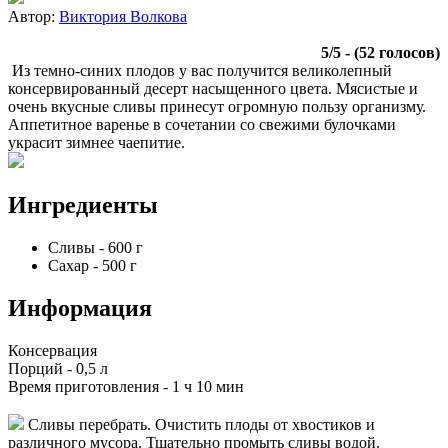
Автор:
Виктория Волкова
5
/
5
- (
52
голосов)
Из темно-синих плодов у вас получится великолепный
консервированный десерт насыщенного цвета. Мясистые и
очень вкусные сливы принесут огромную пользу организму.
Аппетитное варенье в сочетании со свежими булочками
украсит зимнее чаепитие.
Ингредиенты
Сливы
-
600
г
Сахар
-
500
г
Информация
Консервация
Порций -
0,5 л
Время приготовления -
1 ч 10 мин
Сливы перебрать. Очистить плоды от хвостиков и
различного мусора. Тщательно промыть сливы водой.