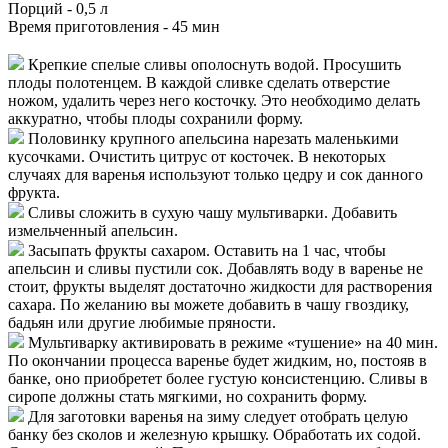
Порций -
0,5 л
Время приготовления -
45 мин
Крепкие спелые сливы ополоснуть водой. Просушить
плоды полотенцем. В каждой сливке сделать отверстие
ножом, удалить через него косточку. Это необходимо делать
аккуратно, чтобы плоды сохранили форму.
Половинку крупного апельсина нарезать маленькими
кусочками. Очистить цитрус от косточек. В некоторых
случаях для варенья используют только цедру и сок данного
фрукта.
Сливы сложить в сухую чашу мультиварки. Добавить
измельченный апельсин.
Засыпать фрукты сахаром. Оставить на 1 час, чтобы
апельсин и сливы пустили сок. Добавлять воду в варенье не
стоит, фрукты выделят достаточно жидкости для растворения
сахара. По желанию вы можете добавить в чашу гвоздику,
бадьян или другие любимые пряности.
Мультиварку активировать в режиме «тушение» на 40 мин.
По окончании процесса варенье будет жидким, но, постояв в
банке, оно приобретет более густую консистенцию. Сливы в
сиропе должны стать мягкими, но сохранить форму.
Для заготовки варенья на зиму следует отобрать целую
банку без сколов и железную крышку. Обработать их содой.