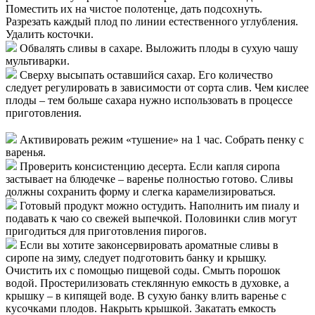
Поместить их на чистое полотенце, дать подсохнуть.
Разрезать каждый плод по линии естественного углубления.
Удалить косточки.
Обвалять сливы в сахаре. Выложить плоды в сухую чашу
мультиварки.
Сверху высыпать оставшийся сахар. Его количество
следует регулировать в зависимости от сорта слив. Чем кислее
плоды – тем больше сахара нужно использовать в процессе
приготовления.
Активировать режим «тушение» на 1 час. Собрать пенку с
варенья.
Проверить консистенцию десерта. Если капля сиропа
застывает на блюдечке – варенье полностью готово. Сливы
должны сохранить форму и слегка карамелизироваться.
Готовый продукт можно остудить. Наполнить им пиалу и
подавать к чаю со свежей выпечкой. Половинки слив могут
пригодиться для приготовления пирогов.
Если вы хотите законсервировать ароматные сливы в
сиропе на зиму, следует подготовить банку и крышку.
Очистить их с помощью пищевой соды. Смыть порошок
водой. Простерилизовать стеклянную емкость в духовке, а
крышку – в кипящей воде. В сухую банку влить варенье с
кусочками плодов. Накрыть крышкой. Закатать емкость