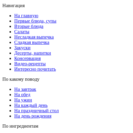
Навигация
На главную
Первые блюда, супы
Вторые блюда
Салаты
Несладкая выпечка
Сладкая выпечка
Закуски
Десерты, напитки
Консервация
Видео-рецепты
Интересно почитать
По какому поводу
На завтрак
На обед
На ужин
На каждый день
На праздничный стол
На день рождения
По ингредиентам