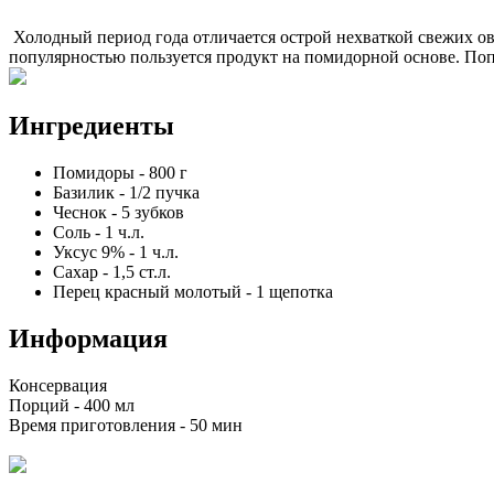
Холодный период года отличается острой нехваткой свежих ов
популярностью пользуется продукт на помидорной основе. Поп
Ингредиенты
Помидоры
-
800
г
Базилик
-
1/2
пучка
Чеснок
-
5
зубков
Соль
-
1
ч.л.
Уксус 9%
-
1
ч.л.
Сахар
-
1,5
ст.л.
Перец красный молотый
-
1
щепотка
Информация
Консервация
Порций -
400 мл
Время приготовления -
50 мин