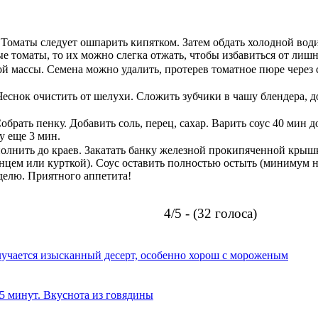
Томаты следует ошпарить кипятком. Затем обдать холодной води
е томаты, то их можно слегка отжать, чтобы избавиться от лиш
 массы. Семена можно удалить, протерев томатное пюре через с
еснок очистить от шелухи. Сложить зубчики в чашу блендера, д
рать пенку. Добавить соль, перец, сахар. Варить соус 40 мин д
у еще 3 мин.
олнить до краев. Закатать банку железной прокипяченной крыш
нцем или курткой). Соус оставить полностью остыть (минимум н
еделю. Приятного аппетита!
4/5 - (32 голоса)
олучается изысканный десерт, особенно хорош с мороженым
 5 минут. Вкуснота из говядины