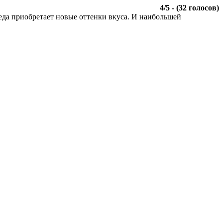
4
/
5
- (
32
голосов)
еда приобретает новые оттенки вкуса. И наибольшей