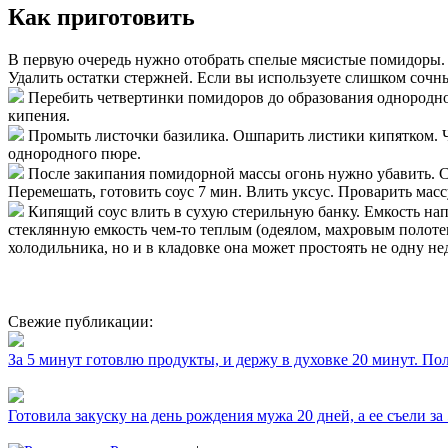
Как приготовить
В первую очередь нужно отобрать спелые мясистые помидоры. 
Удалить остатки стержней. Если вы используете слишком сочны
Перебить четвертинки помидоров до образования однородной
кипения.
Промыть листочки базилика. Ошпарить листики кипятком. Ч
однородного пюре.
После закипания помидорной массы огонь нужно убавить. Соб
Перемешать, готовить соус 7 мин. Влить уксус. Проварить масс
Кипящий соус влить в сухую стерильную банку. Емкость нап
стеклянную емкость чем-то теплым (одеялом, махровым полоте
холодильника, но и в кладовке она может простоять не одну н
Свежие публикации:
За 5 минут готовлю продукты, и держу в духовке 20 минут. П
Готовила закуску на день рождения мужа 20 дней, а ее съели за