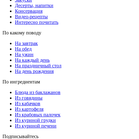
Десерты, напитки
Консервация
Видео-рецепты
Интересно почитать
По какому поводу
На завтрак
На обед
На ужин
На каждый день
На праздничный стол
На день рождения
По ингредиентам
Блюда из баклажанов
Из говядины
Из кабачков
Из картофеля
Из крабовых палочек
Из куриной грудки
Из куриной печени
Подписывайтесь