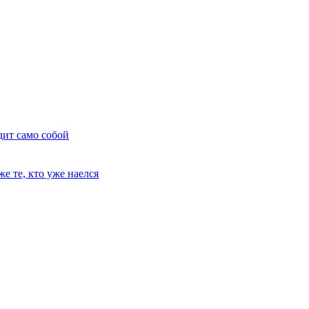
дит само собой
е те, кто уже наелся