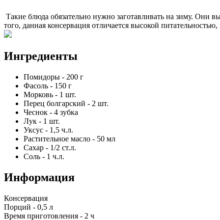
Такие блюда обязательно нужно заготавливать на зиму. Они вы
того, данная консервация отличается высокой питательностью,
Ингредиенты
Помидоры
-
200
г
Фасоль
-
150
г
Морковь
-
1
шт.
Перец болгарский
-
2
шт.
Чеснок
-
4
зубка
Лук
-
1
шт.
Уксус
-
1,5
ч.л.
Растительное масло
-
50
мл
Сахар
-
1/2
ст.л.
Соль
-
1
ч.л.
Информация
Консервация
Порций -
0,5 л
Время приготовления -
2 ч