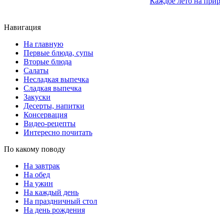
Каждое лето на прир
Навигация
На главную
Первые блюда, супы
Вторые блюда
Салаты
Несладкая выпечка
Сладкая выпечка
Закуски
Десерты, напитки
Консервация
Видео-рецепты
Интересно почитать
По какому поводу
На завтрак
На обед
На ужин
На каждый день
На праздничный стол
На день рождения