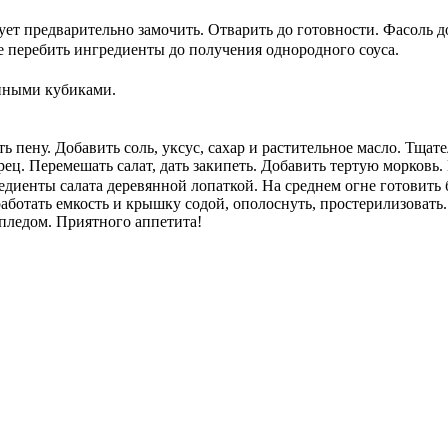
ует предварительно замочить. Отварить до готовности. Фасоль 
е перебить ингредиенты до получения однородного соуса.
упными кубиками.
ь пену. Добавить соль, уксус, сахар и растительное масло. Тщат
ец. Перемешать салат, дать закипеть. Добавить тертую морковь. 
едиенты салата деревянной лопаткой. На среднем огне готовить
аботать емкость и крышку содой, ополоснуть, простерилизовать.
пледом. Приятного аппетита!