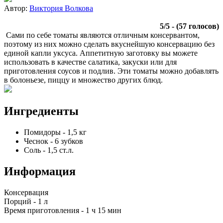
Автор:
Виктория Волкова
5
/
5
- (
57
голосов)
Сами по себе томаты являются отличным консервантом,
поэтому из них можно сделать вкуснейшую консервацию без
единой капли уксуса. Аппетитную заготовку вы можете
использовать в качестве салатика, закуски или для
приготовления соусов и подлив. Эти томаты можно добавлять
в болоньезе, пиццу и множество других блюд.
Ингредиенты
Помидоры
-
1,5
кг
Чеснок
-
6
зубков
Соль
-
1,5
ст.л.
Информация
Консервация
Порций -
1 л
Время приготовления -
1 ч 15 мин