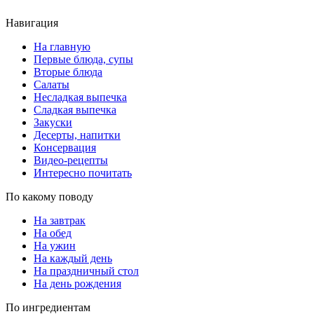
Навигация
На главную
Первые блюда, супы
Вторые блюда
Салаты
Несладкая выпечка
Сладкая выпечка
Закуски
Десерты, напитки
Консервация
Видео-рецепты
Интересно почитать
По какому поводу
На завтрак
На обед
На ужин
На каждый день
На праздничный стол
На день рождения
По ингредиентам