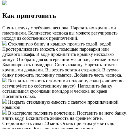
Как приготовить
Снять шелуху с зубчиков чеснока. Нарезать их крупными
пластинами. Количество чеснока вы можете регулировать,
исходя из собственных предпочтений.
Стеклянную банку и крышку промыть содой, водой.
Простерилизовать емкость с помощью пароварки или
духового шкафа. В воде прокипятить крышку несколько
минут. Отобрать для консервации мясистые, сочные томаты.
Бланшировать помидоры. Снять кожицу. Нарезать томаты
крупными дольками. Вырезать остатки стержней. В сухую
банку положить половину томатов. Добавить часть чеснока.
Всыпать в емкость с томатами половину соли (количество
регулируйте по собственному вкусу). Наполнить банку
оставшимися кусочками помидор и чеснока до краев.
Посыпать солью.
Накрыть стеклянную емкость с салатом прокипяченной
крышкой.
В кастрюлю положить полотенце. Поставить на него банку,
влить воду. Вскипятить жидкость на среднем огне.
Стерилизовать салат 40 мин. Огонь при этом убавить до
минимального. Вода должна умеренно кипеть.