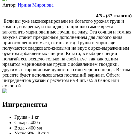
Автор:
Ирина Миронова
4
/
5
- (
87
голосов)
Если вы уже законсервировали из богатого урожая груш и
компот, и варенье, и повидло, то пришло самое время
заготовить маринованные груши на зиму. Эта сочная и томная
закуска станет прекрасным дополнением для любого вида
приготовленного мяса, птицы и т.д. Груши в маринаде
получаются сладковато-кислыми на вкус с ярко-выраженным
букетом добавленных специй. Кстати, в выборе специй
полагайтесь всецело только на свой вкус, так как одним
нравятся маринованные груши с добавлением гвоздики,
другим - с горошинами душистого или черного перца. В этом
рецепте будет использоваться последний вариант. Объем
ингредиентов указан с расчетом на 4 шт. 0,5 л банок или
емкостей.
Ингредиенты
Груша
-
1
кг
Сахар
-
400
г
Вода
-
400
мл
Уксус 9%
-
8
ст.л.