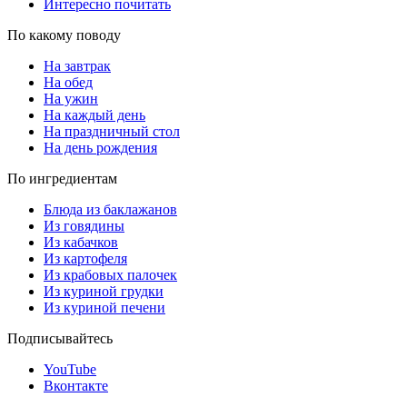
Интересно почитать
По какому поводу
На завтрак
На обед
На ужин
На каждый день
На праздничный стол
На день рождения
По ингредиентам
Блюда из баклажанов
Из говядины
Из кабачков
Из картофеля
Из крабовых палочек
Из куриной грудки
Из куриной печени
Подписывайтесь
YouTube
Вконтакте