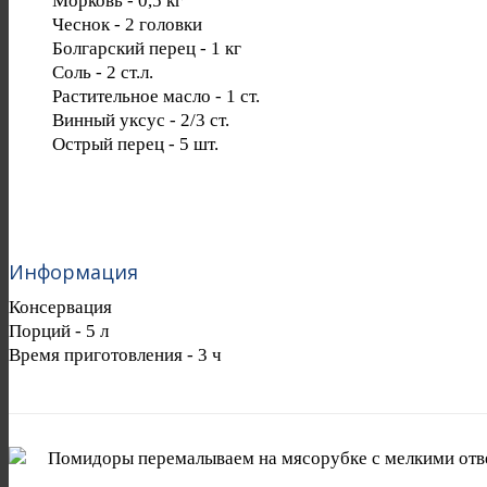
Морковь
-
0,5
кг
Чеснок
-
2
головки
Болгарский перец
-
1
кг
Соль
-
2
ст.л.
Растительное масло
-
1
ст.
Винный уксус
-
2/3
ст.
Острый перец
-
5
шт.
Информация
Консервация
Порций -
5 л
Время приготовления -
3 ч
Помидоры перемалываем на мясорубке с мелкими отв