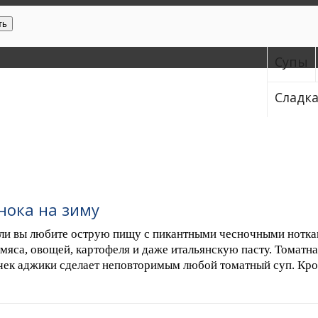
ть
Супы
Сладк
нока на зиму
ли вы любите острую пищу с пикантными чесночными нотками
мяса, овощей, картофеля и даже итальянскую пасту. Томатн
ек аджики сделает неповторимым любой томатный суп. Кроме 