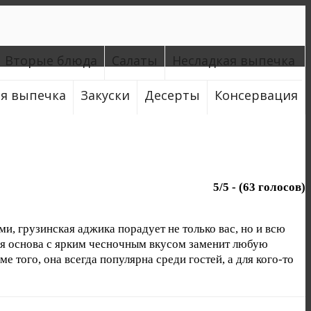
Вторые блюда
Салаты
Несладкая выпечка
ая выпечка
Закуски
Десерты
Консервация
5
/
5
- (
63
голосов)
, грузинская аджика порадует не только вас, но и всю
ая основа с ярким чесночным вкусом заменит любую
того, она всегда популярна среди гостей, а для кого-то