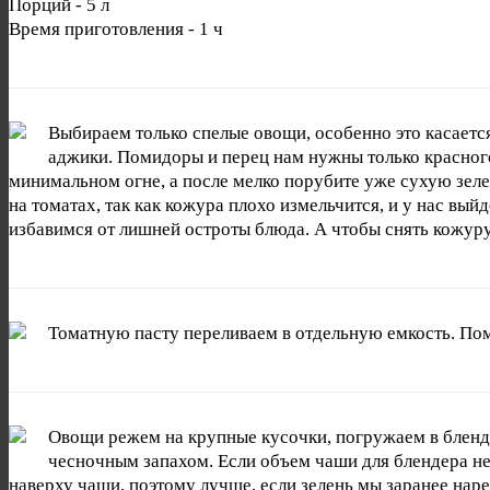
Порций -
5 л
Время приготовления -
1 ч
Выбираем только спелые овощи, особенно это касается
аджики. Помидоры и перец нам нужны только красного 
минимальном огне, а после мелко порубите уже сухую зеле
на томатах, так как кожура плохо измельчится, и у нас вый
избавимся от лишней остроты блюда. А чтобы снять кожуру 
Томатную пасту переливаем в отдельную емкость. Пом
Овощи режем на крупные кусочки, погружаем в бленд
чесночным запахом. Если объем чаши для блендера не
наверху чаши, поэтому лучше, если зелень мы заранее нар