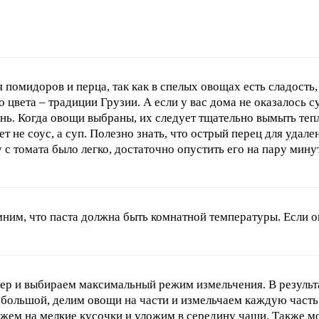
 помидоров и перца, так как в спелых овощах есть сладость
цвета – традиции Грузии. А если у вас дома не оказалось су
нь. Когда овощи выбраны, их следует тщательно вымыть теп
дет не соус, а суп. Полезно знать, что острый перец для уда
с томата было легко, достаточно опустить его на пару минут
ним, что паста должна быть комнатной температуры. Если о
ер и выбираем максимальный режим измельчения. В результ
большой, делим овощи на части и измельчаем каждую часть о
ежем на мелкие кусочки и уложим в середину чаши. Также м