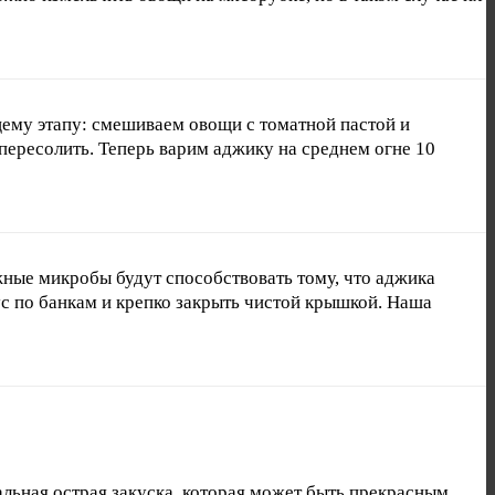
ему этапу: смешиваем овощи с томатной пастой и
 пересолить. Теперь варим аджику на среднем огне 10
жные микробы будут способствовать тому, что аджика
ус по банкам и крепко закрыть чистой крышкой. Наша
альная острая закуска, которая может быть прекрасным