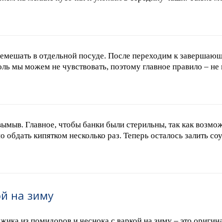
емешать в отдельной посуде. После переходим к завершающ
соль мы можем не чувствовать, поэтому главное правило – не
вымыв. Главное, чтобы банки были стерильны, так как возмо
обдать кипятком несколько раз. Теперь осталось залить со
ой на зиму
жика из помидоров и чеснока с варкой на зиму – это оригин