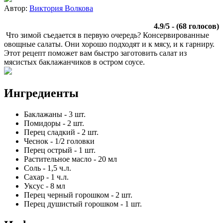
Автор:
Виктория Волкова
4.9
/
5
- (
68
голосов)
Что зимой съедается в первую очередь? Консервированные
овощные салаты. Они хорошо подходят и к мясу, и к гарниру.
Этот рецепт поможет вам быстро заготовить салат из
мясистых баклажанчиков в остром соусе.
Ингредиенты
Баклажаны
-
3
шт.
Помидоры
-
2
шт.
Перец сладкий
-
2
шт.
Чеснок
-
1/2
головки
Перец острый
-
1
шт.
Растительное масло
-
20
мл
Соль
-
1,5
ч.л.
Сахар
-
1
ч.л.
Уксус
-
8
мл
Перец черный горошком
-
2
шт.
Перец душистый горошком
-
1
шт.