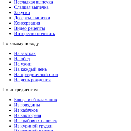
Несладкая выпечка
Сладкая выпечка
Закуски
Десерты, напитки
Консервация
Видео-рецепты
Интересно почитать
По какому поводу
На завтрак
На обед
На ужин
На каждый день
На праздничный стол
На день рождения
По ингредиентам
Блюда из баклажанов
Из говядины
Из кабачков
Из картофеля
Из крабовых палочек
Из куриной грудки