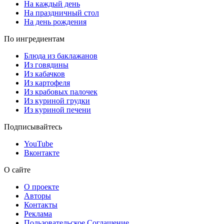
На каждый день
На праздничный стол
На день рождения
По ингредиентам
Блюда из баклажанов
Из говядины
Из кабачков
Из картофеля
Из крабовых палочек
Из куриной грудки
Из куриной печени
Подписывайтесь
YouTube
Вконтакте
О сайте
О проекте
Авторы
Контакты
Реклама
Пользовательское Соглашение