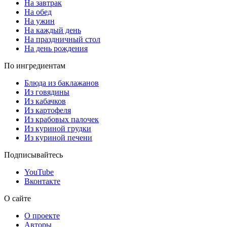
На завтрак
На обед
На ужин
На каждый день
На праздничный стол
На день рождения
По ингредиентам
Блюда из баклажанов
Из говядины
Из кабачков
Из картофеля
Из крабовых палочек
Из куриной грудки
Из куриной печени
Подписывайтесь
YouTube
Вконтакте
О сайте
О проекте
Авторы