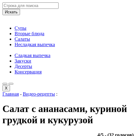
Искать
Супы
Вторые блюда
Салаты
Несладкая выпечка
Сладкая выпечка
Закуски
Десерты
Консервация
X
Главная
-
Видео-рецепты
:
Салат с ананасами, куриной
грудкой и кукурузой
4
/
5
- (
32
голосов)