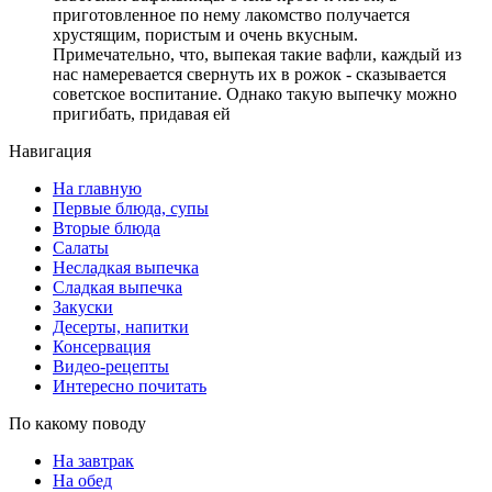
приготовленное по нему лакомство получается
хрустящим, пористым и очень вкусным.
Примечательно, что, выпекая такие вафли, каждый из
нас намеревается свернуть их в рожок - сказывается
советское воспитание. Однако такую выпечку можно
пригибать, придавая ей
Навигация
На главную
Первые блюда, супы
Вторые блюда
Салаты
Несладкая выпечка
Сладкая выпечка
Закуски
Десерты, напитки
Консервация
Видео-рецепты
Интересно почитать
По какому поводу
На завтрак
На обед