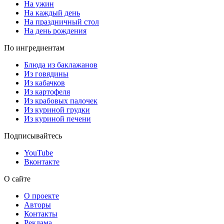
На ужин
На каждый день
На праздничный стол
На день рождения
По ингредиентам
Блюда из баклажанов
Из говядины
Из кабачков
Из картофеля
Из крабовых палочек
Из куриной грудки
Из куриной печени
Подписывайтесь
YouTube
Вконтакте
О сайте
О проекте
Авторы
Контакты
Реклама